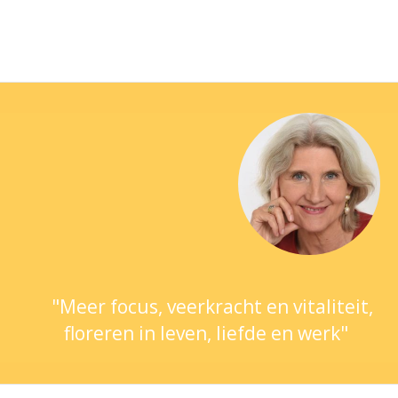
"Meer focus, veerkracht en vitaliteit,
floreren in leven, liefde en werk"