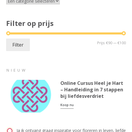
Filter op prijs
Min
Max
Prijs:
€90
—
€100
Filter
prij
prij
NIEUW
Online Cursus Heel je Hart
– Handleiding in 7 stappen
bij liefdesverdriet
Koop nu
Ja ik ontvang graag inspiratie voor floreren in leven, liefde