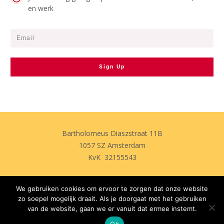
en werk
Sign Up
Bartholomeus Diaszstraat 11B
1057 SZ Amsterdam
KvK 32155543
We gebruiken cookies om ervoor te zorgen dat onze website
zo soepel mogelijk draait. Als je doorgaat met het gebruiken
van de website, gaan we er vanuit dat ermee instemt.
Copyright Sandra van Nispen 2024
Amsterdam
Ok