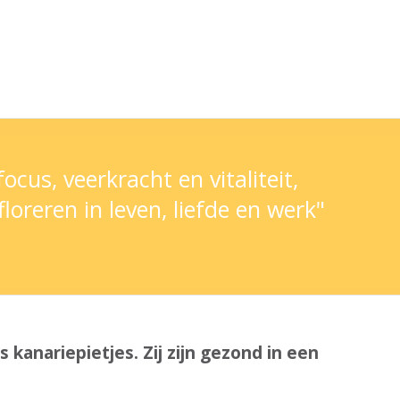
s, veerkracht en vitaliteit,
oreren in leven, liefde en werk"
 kanariepietjes. Zij zijn gezond in een