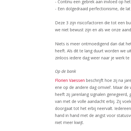
- Continu een gebrek aan invloed op het
- Een dolgedraaid perfectionisme, de l
Deze 3 zijn risicofactoren die tot een 
we niet bewust zijn en als we onze aand
Niets is meer ontmoedigend dan dat het l
heeft. Als dit te lang duurt worden we u
zinloos iedere dag weer naar je werk te 
Op de bank​
Florien Vaessen
beschrijft hoe zij na ja
ene op de andere dag omviel’. Maar de wa
heeft zij jarenlang signalen genegeerd, 
van met de volle aandacht erbij. Zij voel
doorgaat tot het erbij neervalt. Iederee
hand in hand met de angst voor statusver
niet meer kwijt.​