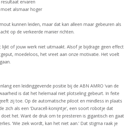
 resultaat ervaren
at moet alsmaar hoger
burnout kunnen leiden, maar dat kan alleen maar gebeuren als
acht op de verkeerde manier richten.
ijkt of jouw werk niet uitmaakt. Alsof je bijdrage geen effect
itgeput, moedeloos, het vreet aan onze motivatie. Het voelt
gaan.​
renlang een leidinggevende positie bij de ABN AMRO ‘van de
arheid is dat het helemaal niet plotseling gebeurt. In feite
geeft zij toe. Op de automatische piloot en mindless in plaats
de zich als een ‘Duracell-konijntje’, een soort robotje dat
n doet het. Want de druk om te presteren is gigantisch en gaat
lies. ‘Wie ziek wordt, kan het niet aan.’ Dat stigma raak je